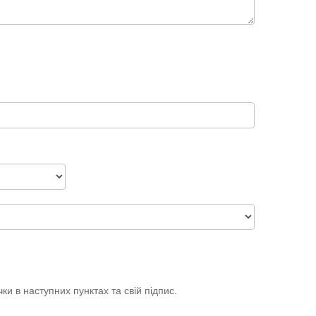
Конфесійна
приналежність
ки в наступних пунктах та свій підпис.