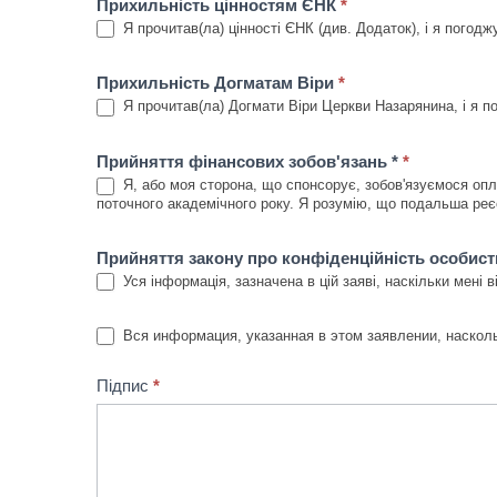
Прихильність цінностям ЄНК
*
Я прочитав(ла) цінності ЄНК (див. Додаток), і я погодж
Прихильність Догматам Віри
*
Я прочитав(ла) Догмати Віри Церкви Назарянина, і я п
Прийняття фінансових зобов'язань *
*
Я, або моя сторона, що спонсорує, зобов'язуємося опла
поточного академічного року. Я розумію, що подальша реє
Прийняття закону про конфіденційність особист
Уся інформація, зазначена в цій заяві, наскільки мені в
Вся информация, указанная в этом заявлении, насколь
Підпис
*