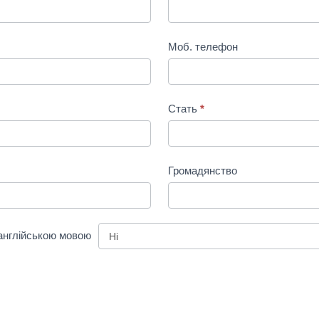
Країна
Моб. телефон
Стать
*
Громадянство
Громадянство
 англійською мовою