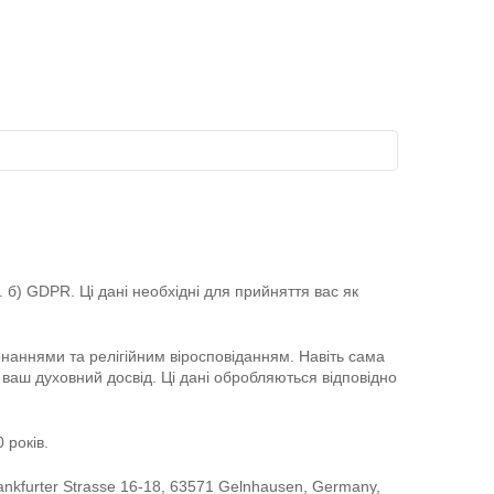
. б) GDPR. Ці дані необхідні для прийняття вас як
конаннями та релігійним віросповіданням. Навіть сама
 ваш духовний досвід. Ці дані обробляються відповідно
 років.
nkfurter Strasse 16-18, 63571 Gelnhausen, Germany,