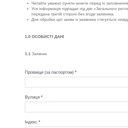
Читайте уважно пункти анкети перед їх заповненн
Уся інформація підпадає під дію «Загального регл
передана третій стороні без згоди заявника.
Для обробки цієї заяви із заявника стягується нев
1.0 ОСОБИСТІ ДАНІ
1.1
Заявник
Прізвище (за паспортом)
*
Вулиця
*
Індекс
*