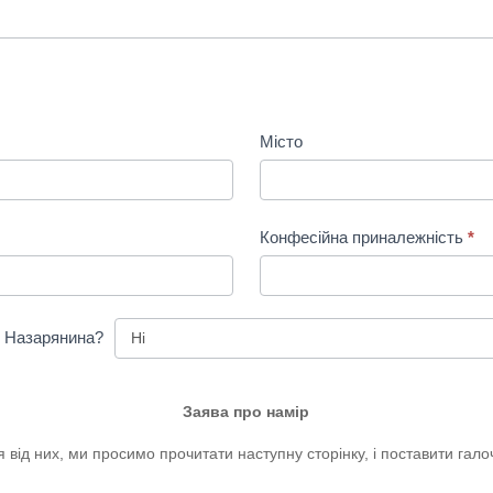
Місто
Конфесійна приналежність
*
і Назарянина?
Заява про намір
я від них, ми просимо прочитати наступну сторінку, і поставити галоч