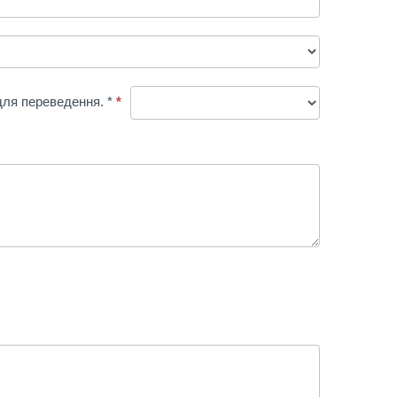
 для переведення. *
*