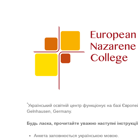
Applicant_Accredited
Studies
Application
-
Ukraine/Ukrainian
*
Український освітній центр функціонує на базі Європ
Gelnhausen, Germany.
Будь ласка, прочитайте уважно наступні інструкці
Анкета заповнюється українською мовою.