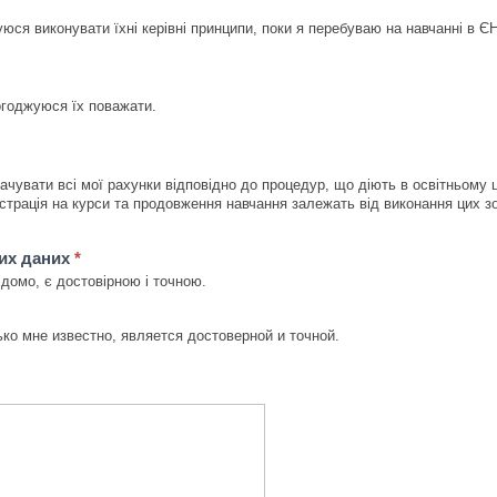
уюся виконувати їхні керівні принципи, поки я перебуваю на навчанні в Є
огоджуюся їх поважати.
чувати всі мої рахунки відповідно до процедур, що діють в освітньому це
страція на курси та продовження навчання залежать від виконання цих зо
их даних
*
ідомо, є достовірною і точною.
ко мне известно, является достоверной и точной.