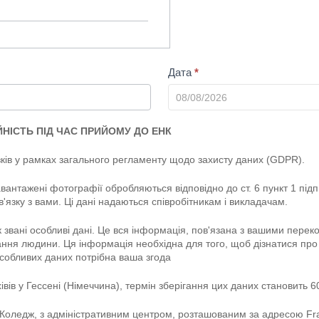
Дата
*
ЙНІСТЬ ПІД ЧАС ПРИЙОМУ ДО ЕНК
зків у рамках загального регламенту щодо захисту даних (GDPR).
авантажені фотографії обробляються відповідно до ст. 6 пункт 1 підп
в'язку з вами. Ці дані надаються співробітникам і викладачам.
к звані особливі дані. Це вся інформація, пов'язана з вашими пере
ання людини. Ця інформація необхідна для того, щоб дізнатися про
 особливих даних потрібна ваша згода
івів у Гессені (Німеччина), термін зберігання цих даних становить 60
Коледж, з адміністративним центром, розташованим за адресою Fra