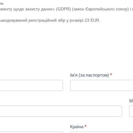
ям.
аменту щодо захисту даних» (GDPR) (закон Європейського союзу) і
ідшкодовуваний реєстраційний збір у розмірі 23 EUR.
Ім'я (за паспортом)
*
М
Країна
*