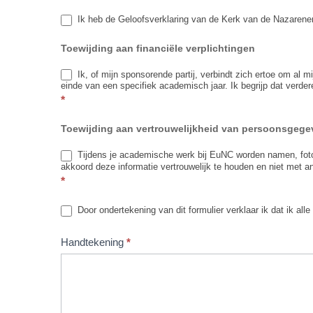
Ik heb de Geloofsverklaring van de Kerk van de Nazarener 
Toewijding aan financiële verplichtingen
Ik, of mijn sponsorende partij, verbindt zich ertoe om al 
einde van een specifiek academisch jaar. Ik begrijp dat verder
*
Toewijding aan vertrouwelijkheid van persoonsgeg
Tijdens je academische werk bij EuNC worden namen, foto'
akkoord deze informatie vertrouwelijk te houden en niet met a
*
Door ondertekening van dit formulier verklaar ik dat ik all
Handtekening
*