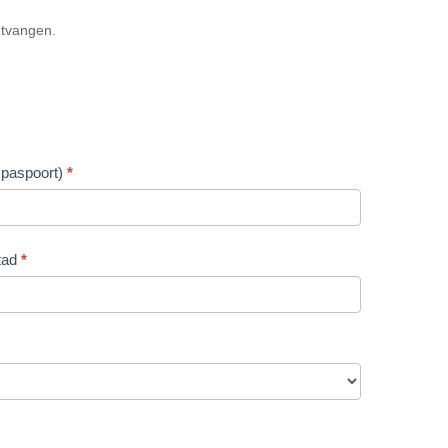
ntvangen.
 paspoort)
*
tad
*