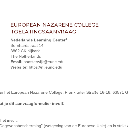
EUROPEAN NAZARENE COLLEGE
TOELATINGSAANVRAAG
1
Nederlands Learning Center
Bernhardstraat 14
3862 CK Nijkerk
The Netherlands
Email:
soosterwijk@eunc.edu
Website:
https://nl.eunc.edu
an het European Nazarene College, Frankfurter Straße 16-18, 63571 G
 je dit aanvraagformulier invult:
et invult.
 Gegevensbescherming" (wetgeving van de Europese Unie) en is strikt v