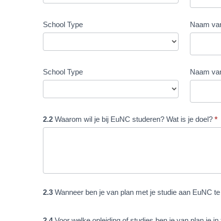
School Type
Naam van
School Type
Naam van
2.2
Waarom wil je bij EuNC studeren? Wat is je doel?
*
2.3
Wanneer ben je van plan met je studie aan EuNC t
2.4
Voor welke opleiding of studies ben je van plan je in