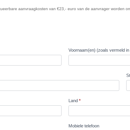
itueerbare aanvraagkosten van €23,- euro van de aanvrager worden o
Voornaam(en) (zoals vermeld in
S
Land
*
Land
Mobiele telefoon