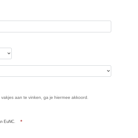
Denominatie
vakjes aan te vinken, ga je hiermee akkoord.
*
van EuNC.