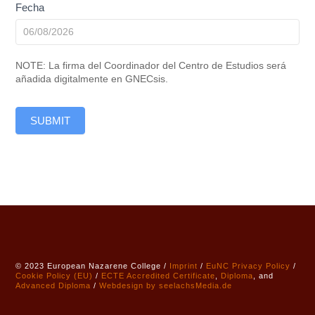
Fecha
NOTE: La firma del Coordinador del Centro de Estudios será
añadida digitalmente en GNECsis.
SUBMIT
© 2023 European Nazarene College /
Imprint
/
EuNC Privacy Policy
/
Cookie Policy (EU)
/
ECTE
Accredited
Certificate
,
Diploma
, and
Advanced Diploma
/
Webdesign by seelachsMedia.de