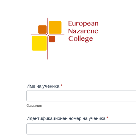
Student
Record
Change
-
Bulgarian
Име на ученика
*
Фамилия
Фамилия
Идентификационен номер на ученика
*