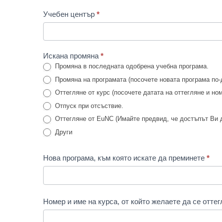
Учебен център
*
Искана промяна
*
Промяна в последната одобрена учебна програма.
Промяна на програмата (посочете новата програма по-
Оттегляне от курс (посочете датата на оттегляне и ном
Отпуск при отсъствие.
Оттегляне от EuNC (Имайте предвид, че достъпът Ви д
Други
Други
Нова програма, към която искате да преминете
*
Номер и име на курса, от който желаете да се отте