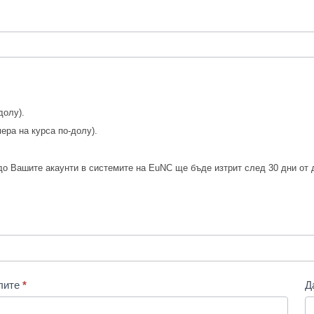
долу).
ера на курса по-долу).
о Вашите акаунти в системите на EuNC ще бъде изтрит след 30 дни от 
глите
*
Д