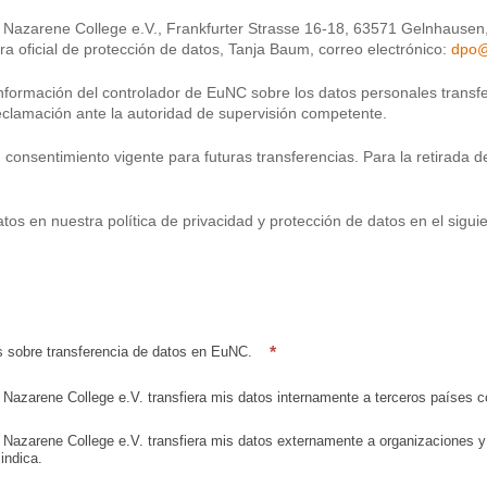
 Nazarene College e.V., Frankfurter Strasse 16-18, 63571 Gelnhausen, 
a oficial de protección de datos, Tanja Baum, correo electrónico:
dpo@
formación del controlador de EuNC sobre los datos personales transferi
reclamación ante la autoridad de supervisión competente.
onsentimiento vigente para futuras transferencias. Para la retirada de
os en nuestra política de privacidad y protección de datos en el sigui
*
s sobre transferencia de datos en EuNC.
Nazarene College e.V. transfiera mis datos internamente a terceros países c
Nazarene College e.V. transfiera mis datos externamente a organizaciones y 
indica.