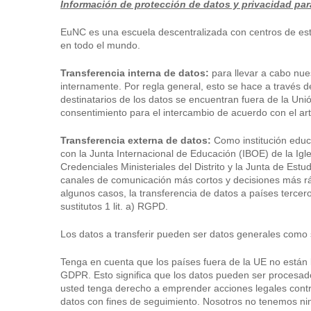
Información de protección de datos y privacidad para
EuNC es una escuela descentralizada con centros de estu
en todo el mundo.
Transferencia interna de datos:
para llevar a cabo nu
internamente. Por regla general, esto se hace a través 
destinatarios de los datos se encuentran fuera de la U
consentimiento para el intercambio de acuerdo con el art.
Transferencia externa de datos:
Como institución educ
con la Junta Internacional de Educación (IBOE) de la Igl
Credenciales Ministeriales del Distrito y la Junta de Estud
canales de comunicación más cortos y decisiones más rápi
algunos casos, la transferencia de datos a países terce
sustitutos 1 lit. a) RGPD.
Los datos a transferir pueden ser datos generales como
Tenga en cuenta que los países fuera de la UE no están
GDPR. Esto significa que los datos pueden ser procesado
usted tenga derecho a emprender acciones legales contr
datos con fines de seguimiento. Nosotros no tenemos nin