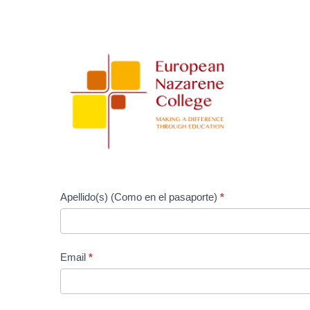
Applicant_Consent
for
Transfer
of
Data
-
Spanish
Apellido(s) (Como en el pasaporte)
*
Email
*