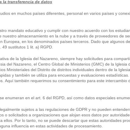
 la transferencia de datos
dios en muchos países diferentes, personal en varios países y conexi
estro mandato educativo y cumplir con nuestro acuerdo con los estudia
de nuestro almacenamiento en la nube y a través de proveedores de ser
nión Europea, en los denominados países terceros. Dado que algunos de
 49 sustitutos 1 lit. a) RGPD.
ativa de la Iglesia del Nazareno, siempre hay solicitudes para compart
esia del Nazareno, el Centro Global de Ministerios (GMC) de la Iglesia 
ios Ministeriales del Distrito de distritos individuales dentro de la Igl
das y también se utiliza para encuestas y evaluaciones estadísticas. E
ros. Aquí también requerimos su consentimiento para este intercambio d
 se enumeran en el art. 6 del RGPD, así como datos especiales enume
 legalmente sujetos a las regulaciones de GDPR y no pueden entender
s o solicitados a organizaciones que alojan esos datos por autoridades
a ellos. Por lo tanto, no se puede descartar que estas autoridades 
guna influencia en estas actividades de procesamiento.