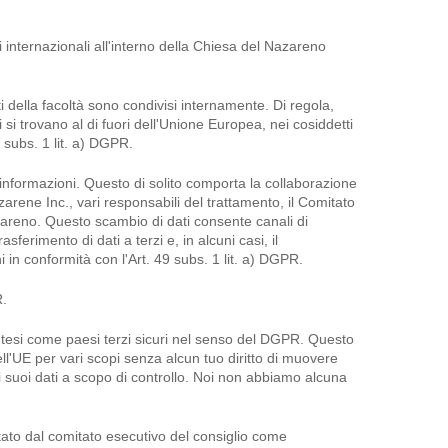
 internazionali all'interno della Chiesa del Nazareno
i della facoltà sono condivisi internamente. Di regola,
i si trovano al di fuori dell'Unione Europea, nei cosiddetti
 subs. 1 lit. a) DGPR.
informazioni. Questo di solito comporta la collaborazione
rene Inc., vari responsabili del trattamento, il Comitato
l Nazareno. Questo scambio di dati consente canali di
ferimento di dati a terzi e, in alcuni casi, il
 in conformità con l'Art. 49 subs. 1 lit. a) DGPR.
R.
ntesi come paesi terzi sicuri nel senso del DGPR. Questo
dell'UE per vari scopi senza alcun tuo diritto di muovere
 suoi dati a scopo di controllo. Noi non abbiamo alcuna
to dal comitato esecutivo del consiglio come