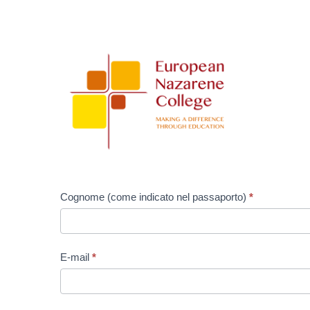
Applicant_Consent
for
Transfer
of
Data
-
Italian
Cognome (come indicato nel passaporto)
*
E-mail
*