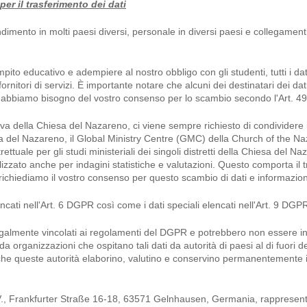
per il trasferimento dei dati
imento in molti paesi diversi, personale in diversi paesi e collegamenti
pito educativo e adempiere al nostro obbligo con gli studenti, tutti i dat
ornitori di servizi. È importante notare che alcuni dei destinatari dei dat
li, abbiamo bisogno del vostro consenso per lo scambio secondo l'Art. 49
va della Chiesa del Nazareno, ci viene sempre richiesto di condividere 
a del Nazareno, il Global Ministry Centre (GMC) della Church of the Naza
strettuale per gli studi ministeriali dei singoli distretti della Chiesa de
zzato anche per indagini statistiche e valutazioni. Questo comporta il tras
 richiediamo il vostro consenso per questo scambio di dati e informazioni
ncati nell'Art. 6 DGPR così come i dati speciali elencati nell'Art. 9 DGP
 legalmente vincolati ai regolamenti del DGPR e potrebbero non essere i
 da organizzazioni che ospitano tali dati da autorità di paesi al di fuori 
 che queste autorità elaborino, valutino e conservino permanentemente i
V., Frankfurter Straße 16-18, 63571 Gelnhausen, Germania, rappresenta