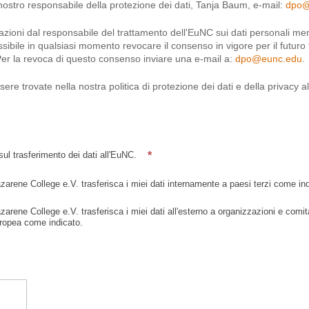
 nostro responsabile della protezione dei dati, Tanja Baum, e-mail:
dpo@
mazioni dal responsabile del trattamento dell'EuNC sui dati personali me
ossibile in qualsiasi momento revocare il consenso in vigore per il futuro 
 Per la revoca di questo consenso inviare una e-mail a:
dpo@eunc.edu
.
sere trovate nella nostra politica di protezione dei dati e della privacy 
*
sul trasferimento dei dati all'EuNC.
arene College e.V. trasferisca i miei dati internamente a paesi terzi come ind
rene College e.V. trasferisca i miei dati all'esterno a organizzazioni e comita
Europea come indicato.