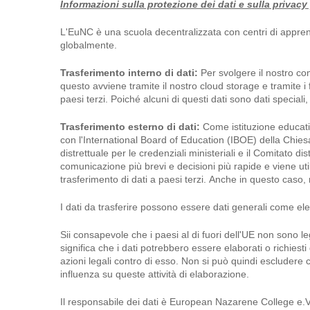
Informazioni sulla protezione dei dati e sulla privacy 
L'EuNC è una scuola decentralizzata con centri di apprend
globalmente.
Trasferimento interno di dati:
Per svolgere il nostro com
questo avviene tramite il nostro cloud storage e tramite i f
paesi terzi. Poiché alcuni di questi dati sono dati specia
Trasferimento esterno di dati:
Come istituzione educati
con l'International Board of Education (IBOE) della Chies
distrettuale per le credenziali ministeriali e il Comitato di
comunicazione più brevi e decisioni più rapide e viene utili
trasferimento di dati a paesi terzi. Anche in questo caso,
I dati da trasferire possono essere dati generali come ele
Sii consapevole che i paesi al di fuori dell'UE non sono
significa che i dati potrebbero essere elaborati o richiesti
azioni legali contro di esso. Non si può quindi escludere
influenza su queste attività di elaborazione.
Il responsabile dei dati è European Nazarene College e.