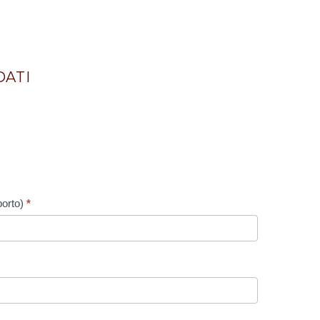
DATI
porto)
*