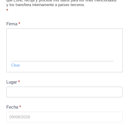
que EuNC recoja y procese mis datos para los fines mencionados
y los transfiera internamente a países terceros.
*
Firma
*
Clear
Lugar
*
Fecha
*