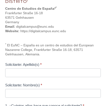
1
DISTRITO
*
Centro de Estudios de España*
Frankfurter Straße 16-18
63571 Gelnhausen
Germany
Email:
digitalcampus@eunc.edu
Website:
https://digitalcampus.eunc.edu
*
El EuNC – España es un centro de estudios del European
Nazarene College, Frankfurter Straße 16-18, 63571
Gelnhausen, Alemania.
Solicitante: Apellido(s)
*
Solicitante: Nombre(s)
*
1. ¿Cuántos años hace que conoce al solicitante?
*