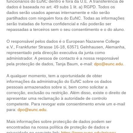
funcionários do EuNC dentro e fora da U.E. A transferência de
dados é baseada no art. 49 subs 1 lit. a) RGPD. Todos os
dados serão usados ​​apenas internamente e não serão
partilhados com ninguém fora do EuNC. Todas as informações
serão tratadas de forma confidencial e não poderão ser
repassadas a terceiros sem o seu consentimento e o do aluno.
O responsável pelos dados é o European Nazarene College
e.V., Frankfurter Strasse 16-18, 63571 Gelnhausen, Alemanha,
representado pela direcção executiva da junta como
administrador. A pessoa de contacto é a nossa responsável
pela protecção de dados, Tanja Baum, e-mail:
dpo@eunc.edu
.
A qualquer momento, tem a oportunidade de obter
informações da administração do EuNC sobre os dados
pessoais armazenados sobre si, bem como solicitar a
correcção, exclusão ou restrição. Além disso, existe o direito de
apresentar uma reclamação à autoridade de controlo
competente. Para revogar este consentimento envie um e-mail
para:
dpo@eunc.edu
.
Mais informações sobre protecção de dados podem ser
encontradas na nossa política de proteção de dados e
privacidade no seguinte link:
https://www.eunc.edu/privacy-