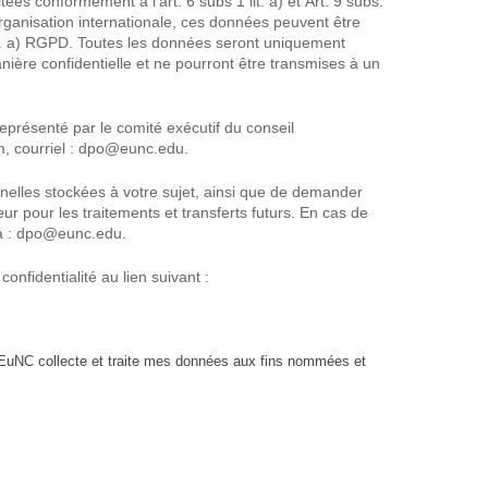
es conformément à l'art. 6 subs 1 lit. a) et Art. 9 subs.
ganisation internationale, ces données peuvent être
 lit. a) RGPD. Toutes les données seront uniquement
ière confidentielle et ne pourront être transmises à un
résenté par le comité exécutif du conseil
m, courriel : dpo@eunc.edu.
nelles stockées à votre sujet, ainsi que de demander
r pour les traitements et transferts futurs. En cas de
 à : dpo@eunc.edu.
nfidentialité au lien suivant :
qu'EuNC collecte et traite mes données aux fins nommées et