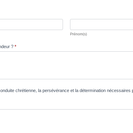
Prénom(s)
Prénom(s)
ndeur ?
*
 la conduite chrétienne, la persévérance et la détermination nécessair