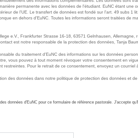
éventuellement des informations complémentaires. Les données sont traité
 manière permanente avec les données de l'étudiant. EuNC étant une or
xtérieur de l'UE. Le transfert de données est fondé sur l'art. 49 subs 1
conque en dehors d'EuNC. Toutes les informations seront traitées de man
ge e.V., Frankfurter Strasse 16-18, 63571 Gelnhausen, Allemagne, rep
 contact est notre responsable de la protection des données, Tanja Bau
sponsable du traitement d'EuNC des informations sur les données person
 outre, vous pouvez à tout moment révoquer votre consentement en vigueu
t restreintes. Pour le retrait de ce consentement, envoyez un courriel
ion des données dans notre politique de protection des données et de co
ion des données d'EuNC pour ce formulaire de référence pastorale. J'accepte 