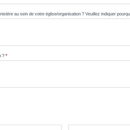
3. Envisageriez-vous d'impliquer le candidat dans un ministère au sein de votre
n ?
*
Prénom(s)