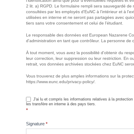
l'identification ainsi que pour d'éventuelles requêtes et 
2 lit. a) RGPD. Le formulaire rempli sera sauvegardé de
consultées par les employés d'EuNC à l'intérieur et à l'e
utilisées en interne et ne seront pas partagées avec qui
tiers sans votre consentement et celui de l'étudiant.
Le responsable des données est European Nazarene Colle
d'administration en tant que contrôleur. La personne de
À tout moment, vous avez la possibilité d'obtenir du re
leur correction, leur suppression ou leur restriction. En
retrait, vos données archivées stockées chez EuNC seron
Vous trouverez de plus amples informations sur la protect
https://www.eunc.edu/privacy-policy/.
J'ai lu et compris les informations relatives à la protect
les transfère en interne à des pays tiers.
*
Signature
*