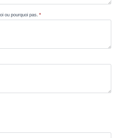
 église/organisation ? Veuillez indiquer pourquoi ou pourquoi pas.
*