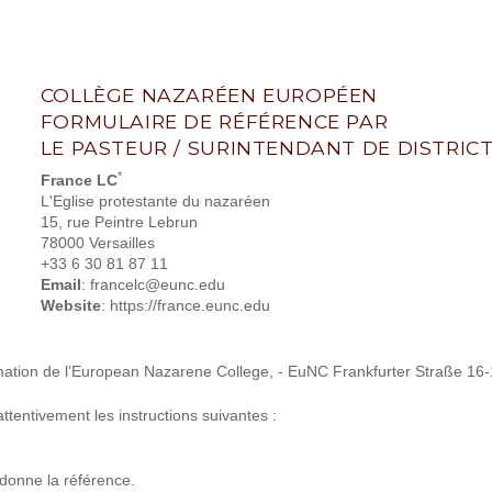
COLLÈGE NAZARÉEN EUROPÉEN
FORMULAIRE DE RÉFÉRENCE PAR
LE PASTEUR / SURINTENDANT DE DISTRIC
*
France LC
L'Eglise protestante du nazaréen
15, rue Peintre Lebrun
78000 Versailles
+33 6 30 81 87 11
Email
: francelc@eunc.edu
Website
: https://france.eunc.edu
mation de l’European Nazarene College, - EuNC Frankfurter Straße 1
ttentivement les instructions suivantes :
 donne la référence.